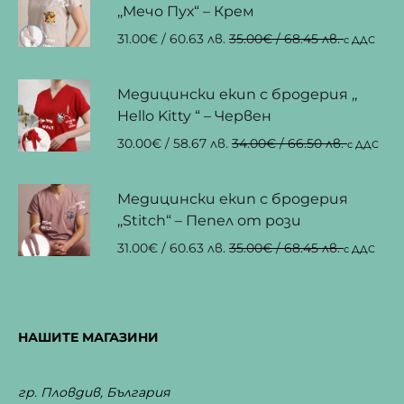
,,Мечо Пух“ – Крем
31.00
€
/ 60.63 лв.
35.00
€
/ 68.45 лв.
с ДДС
Медицински екип с бродерия ,,
Hello Kitty “ – Червен
30.00
€
/ 58.67 лв.
34.00
€
/ 66.50 лв.
с ДДС
Медицински екип с бродерия
,,Stitch“ – Пепел от рози
31.00
€
/ 60.63 лв.
35.00
€
/ 68.45 лв.
с ДДС
НАШИТЕ МАГАЗИНИ
гр. Пловдив, България