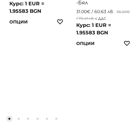
-Бял
Курс: 1 EUR =
1.95583 BGN
31.00
€
/ 60.63 лв.
36.00
€
/ 70.41 лв.
с ДДС
This
ЛЮБИМИ
ОПЦИИ
Курс: 1 EUR =
product
1.95583 BGN
has
This
ЛЮ
ОПЦИИ
multiple
produc
variants.
has
The
multip
options
variant
may
The
be
option
chosen
may
on
be
the
chosen
product
on
page
the
produc