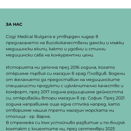
page
ЗА НАС
Cizgi Medical Bulgaria е утвърден лидер в
предлагането на висококачествени дамски и мъжки
медицински екипи, както и удобни и стилни
медицински саба на конкурентни цени.
Историята ни започна през 2016 година, когато
открихме първия си магазин в град Пловдив. Водени
от желанието да предоставим на медицинските
специалисти продукти с изключително качество и
комфорт, през 2017 година разширихме дейността
си, откривайки втори магазин в гр. София. През 2021
година направихме още една стъпка напред, като
отворихме нашия трети магазин морската ни
столица - гр. Варна.
В стремежа си към устойчиво развитие и по-близък
контакт с клиентите ни, през септември 2025