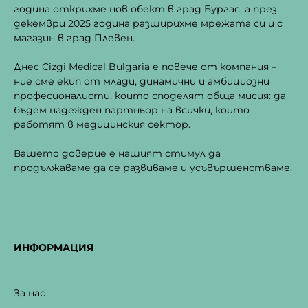
година открихме нов обект в град Бургас, а през
декември 2025 година разширихме мрежата си и с
магазин в град Плевен.
Днес Cizgi Medical Bulgaria е повече от компания –
ние сме екип от млади, динамични и амбициозни
професионалисти, които споделят обща мисия: да
бъдем надежден партньор на всички, които
работят в медицинския сектор.
Вашето доверие е нашият стимул да
продължаваме да се развиваме и усъвършенстваме.
ИНФОРМАЦИЯ
За нас