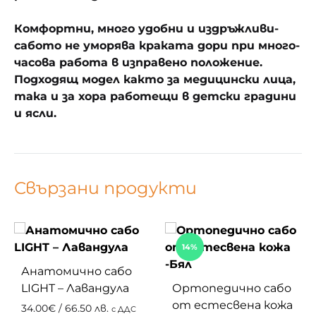
Комфортни, много удобни и издръжливи-
сабото не уморява краката дори при много-
часова работа в изправено положение.
Подходящ модел както за медицински лица,
така и за хора работещи в детски градини
и ясли.
Свързани продукти
14%
Анатомично сабо
LIGHT – Лавандула
Ортопедично сабо
от естесвена кожа
34.00
€
/ 66.50 лв.
с ДДС