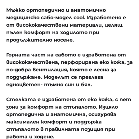
Мъжко ортопедично и анатомично
медицинско сабо-модел cool. Изработено е
от висококачествени материали, целящ
пълен комфорт на ходилото при
продължително носене.
Горната част на сабото е изработена от
висококачествена, перфорирана еко кожа, за
по-добра вентилация, която е лесна за
поддържане. Моделът се преглага
едноцветен- тъмно син и бял.
Стелката е изработена от еко кожа, с пет
зони за комфорт на стъпалото. Изцяло
ортопедична и анатомична, осигурява
максимален комфорт и поддържа
стъпалото в правилната позиция при
работа и ходене.