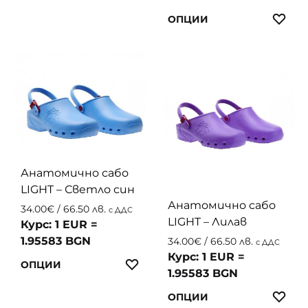
product
This
ЛЮ
has
ОПЦИИ
produc
multiple
has
variants.
multip
The
variant
options
The
may
option
be
may
chosen
be
on
chosen
the
Анатомично сабо
on
product
LIGHT – Светло син
the
page
Анатомично сабо
34.00
€
/ 66.50 лв.
с ДДС
produc
LIGHT – Лилав
Курс: 1 EUR =
page
1.95583 BGN
34.00
€
/ 66.50 лв.
с ДДС
Курс: 1 EUR =
This
ЛЮБИМИ
ОПЦИИ
1.95583 BGN
product
This
ЛЮ
has
ОПЦИИ