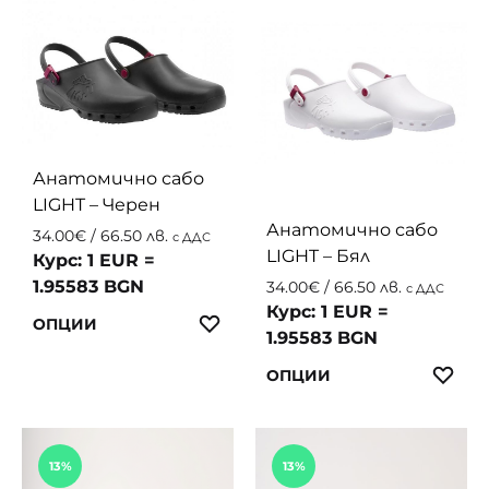
multiple
multip
variants.
variant
The
The
options
option
may
may
be
be
chosen
chosen
Анатомично сабо
on
on
LIGHT – Черен
the
the
Анатомично сабо
34.00
€
/ 66.50 лв.
с ДДС
product
produc
LIGHT – Бял
Курс: 1 EUR =
page
page
1.95583 BGN
34.00
€
/ 66.50 лв.
с ДДС
Курс: 1 EUR =
This
ЛЮБИМИ
ОПЦИИ
1.95583 BGN
product
This
ЛЮ
has
ОПЦИИ
produc
multiple
has
variants.
multip
The
13%
13%
variant
options