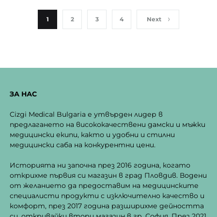
options
The
may
option
1
2
3
4
Next
be
may
chosen
be
on
chosen
the
on
product
the
page
produc
ЗА НАС
page
Cizgi Medical Bulgaria е утвърден лидер в
предлагането на висококачествени дамски и мъжки
медицински екипи, както и удобни и стилни
медицински саба на конкурентни цени.
Историята ни започна през 2016 година, когато
открихме първия си магазин в град Пловдив. Водени
от желанието да предоставим на медицинските
специалисти продукти с изключително качество и
комфорт, през 2017 година разширихме дейността
си, откривайки втори магазин в гр. София. През 2021