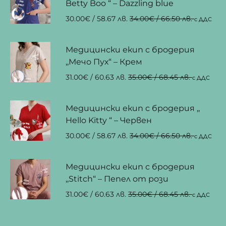
Betty Boo “ – Dazzling blue
30.00
€
/ 58.67 лв.
34.00
€
/ 66.50 лв.
с ДДС
Медицински екип с бродерия
,,Мечо Пух“ – Крем
31.00
€
/ 60.63 лв.
35.00
€
/ 68.45 лв.
с ДДС
Медицински екип с бродерия ,,
Hello Kitty “ – Червен
30.00
€
/ 58.67 лв.
34.00
€
/ 66.50 лв.
с ДДС
Медицински екип с бродерия
,,Stitch“ – Пепел от рози
31.00
€
/ 60.63 лв.
35.00
€
/ 68.45 лв.
с ДДС