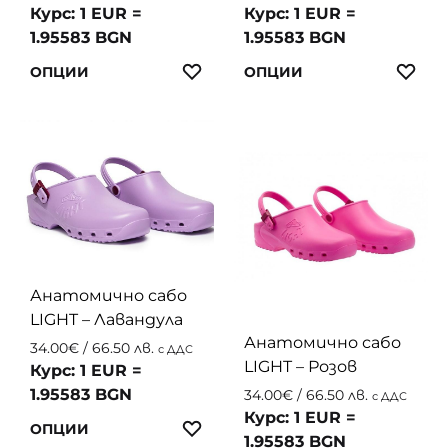
product
page
Курс: 1 EUR =
Курс: 1 EUR =
page
1.95583 BGN
1.95583 BGN
This
This
ЛЮБИМИ
ЛЮ
ОПЦИИ
ОПЦИИ
product
produc
has
has
multiple
multip
variants.
variant
The
The
options
option
may
may
be
be
chosen
chosen
Анатомично сабо
on
on
LIGHT – Лавандула
the
the
Анатомично сабо
34.00
€
/ 66.50 лв.
с ДДС
product
produc
LIGHT – Розов
Курс: 1 EUR =
page
page
1.95583 BGN
34.00
€
/ 66.50 лв.
с ДДС
Курс: 1 EUR =
This
ЛЮБИМИ
ОПЦИИ
1.95583 BGN