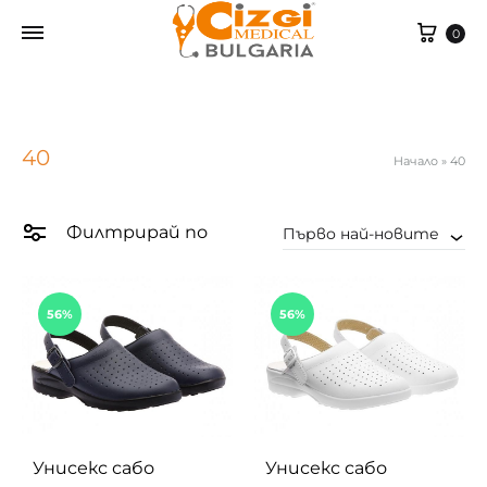
Cart
0
40
Начало
»
40
Филтрирай по
Първо най-новите
56%
56%
Унисекс сабо
Унисекс сабо