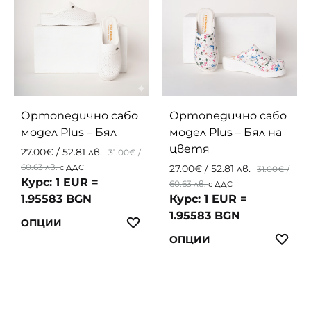
The
may
option
be
may
chosen
be
on
chosen
the
on
product
the
page
Ортопедично сабо
Ортопедично сабо
produc
модел Plus – Бял
модел Plus – Бял на
page
цветя
27.00
€
/ 52.81 лв.
31.00
€
/
60.63 лв.
с ДДС
27.00
€
/ 52.81 лв.
31.00
€
/
Курс: 1 EUR =
60.63 лв.
с ДДС
1.95583 BGN
Курс: 1 EUR =
1.95583 BGN
This
ЛЮБИМИ
ОПЦИИ
product
This
ЛЮ
ОПЦИИ
has
produc
multiple
has
variants.
multip
The
variant