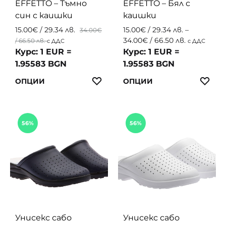
EFFETTO – Тъмно
EFFETTO – Бял с
син с каишки
каишки
15.00
€
/ 29.34 лв.
15.00
€
/ 29.34 лв.
–
34.00
€
Price
34.00
€
/ 66.50 лв.
/ 66.50 лв.
с ДДС
с ДДС
range:
Курс: 1 EUR =
Курс: 1 EUR =
15.00€
1.95583 BGN
1.95583 BGN
/
This
This
ЛЮБИМИ
ЛЮ
ОПЦИИ
ОПЦИИ
29.34 лв.
product
produc
through
34.00€
has
has
/
multiple
multip
56%
56%
66.50 лв.
variants.
variant
The
The
options
option
may
may
be
be
chosen
chosen
on
on
the
the
Унисекс сабо
Унисекс сабо
product
produc