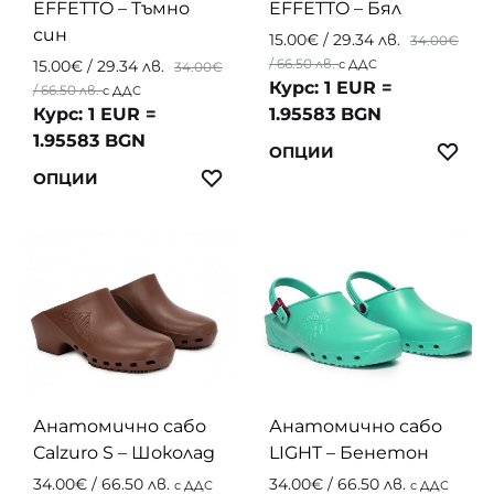
EFFETTO – Тъмно
EFFETTO – Бял
page
page
син
15.00
€
/ 29.34 лв.
34.00
€
/ 66.50 лв.
15.00
€
/ 29.34 лв.
с ДДС
34.00
€
Курс: 1 EUR =
/ 66.50 лв.
с ДДС
Курс: 1 EUR =
1.95583 BGN
1.95583 BGN
This
ЛЮ
ОПЦИИ
This
produc
ЛЮБИМИ
ОПЦИИ
product
has
has
multip
multiple
variant
variants.
The
The
option
options
may
may
be
be
chosen
chosen
on
Анатомично сабо
Анатомично сабо
on
the
Calzuro S – Шоколад
LIGHT – Бенетон
the
produc
34.00
€
/ 66.50 лв.
34.00
€
/ 66.50 лв.
с ДДС
с ДДС