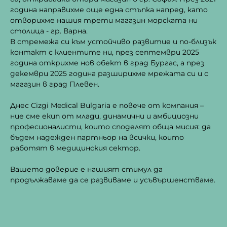
година направихме още една стъпка напред, като
отворихме нашия трети магазин морската ни
столица - гр. Варна.
В стремежа си към устойчиво развитие и по-близък
контакт с клиентите ни, през септември 2025
година открихме нов обект в град Бургас, а през
декември 2025 година разширихме мрежата си и с
магазин в град Плевен.
Днес Cizgi Medical Bulgaria е повече от компания –
ние сме екип от млади, динамични и амбициозни
професионалисти, които споделят обща мисия: да
бъдем надежден партньор на всички, които
работят в медицинския сектор.
Вашето доверие е нашият стимул да
продължаваме да се развиваме и усъвършенстваме.