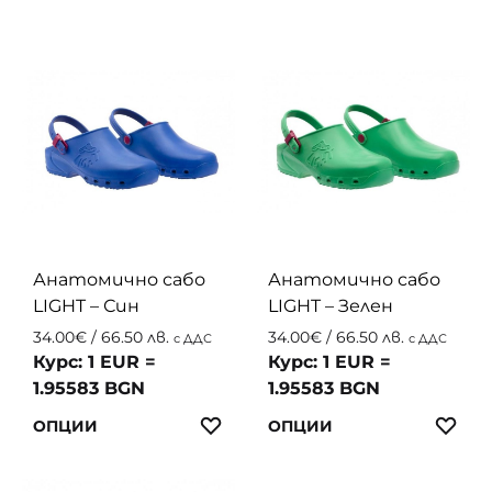
produc
multiple
has
variants.
multip
The
variant
options
The
may
option
be
may
chosen
be
on
chosen
the
on
product
the
page
Анатомично сабо
Анатомично сабо
produc
LIGHT – Син
LIGHT – Зелен
page
34.00
€
/ 66.50 лв.
34.00
€
/ 66.50 лв.
с ДДС
с ДДС
Курс: 1 EUR =
Курс: 1 EUR =
1.95583 BGN
1.95583 BGN
This
This
ЛЮБИМИ
ЛЮ
ОПЦИИ
ОПЦИИ
product
produc
has
has