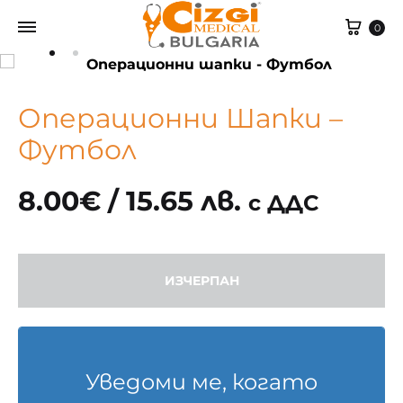
Cart
0
Операционни Шапки –
Футбол
8.00
€
/ 15.65 лв.
с ДДС
ИЗЧЕРПАН
Уведоми ме, когато