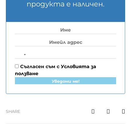
продукта е наличен.
N
o
Съгласен съм с
Условията за
c
ползване
o
Уведоми ме!
u
n
t
r
y
SHARE
s
e