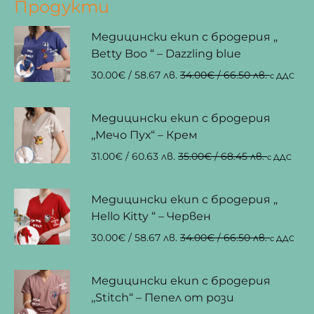
Продукти
Медицински екип с бродерия ,,
Betty Boo “ – Dazzling blue
30.00
€
/ 58.67 лв.
34.00
€
/ 66.50 лв.
с ДДС
Медицински екип с бродерия
,,Мечо Пух“ – Крем
31.00
€
/ 60.63 лв.
35.00
€
/ 68.45 лв.
с ДДС
Медицински екип с бродерия ,,
Hello Kitty “ – Червен
30.00
€
/ 58.67 лв.
34.00
€
/ 66.50 лв.
с ДДС
Медицински екип с бродерия
,,Stitch“ – Пепел от рози