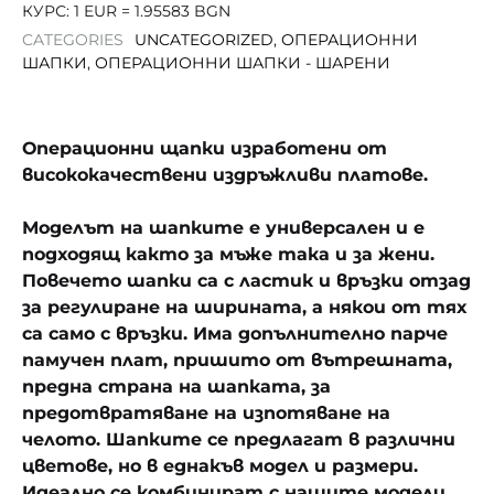
l
КУРС: 1 EUR = 1.95583 BGN
e
CATEGORIES
UNCATEGORIZED
,
ОПЕРАЦИОННИ
c
ШАПКИ
,
ОПЕРАЦИОННИ ШАПКИ - ШАРЕНИ
t
e
d
Операционни щапки изработени от
висококачествени издръжливи платове.
Моделът на шапките е универсален и е
подходящ както за мъже така и за жени.
Повечето шапки са с ластик и връзки отзад
за регулиране на ширината, а някои от тях
са само с връзки. Има допълнително парче
памучен плат, пришито от вътрешната,
предна страна на шапката, за
предотвратяване на изпотяване на
челото. Шапките се предлагат в различни
цветове, но в еднакъв модел и размери.
Идеално се комбинират с нашите модели,