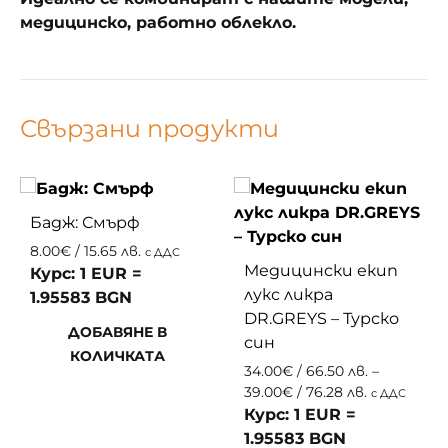
медицинско, работно облекло.
Свързани продукти
Бадж: Смърф
8.00
€
/ 15.65 лв.
с ДДС
Медицински екип
Курс: 1 EUR =
лукс ликра
1.95583 BGN
DR.GREYS – Турско
ДОБАВЯНЕ В
син
КОЛИЧКАТА
34.00
€
/ 66.50 лв.
–
ЛЮБИМИ
Price
39.00
€
/ 76.28 лв.
с ДДС
range:
Курс: 1 EUR =
34.00€
1.95583 BGN