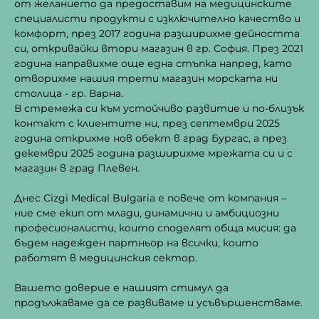
от желанието да предоставим на медицинските
специалисти продукти с изключително качество и
комфорт, през 2017 година разширихме дейността
си, откривайки втори магазин в гр. София. През 2021
година направихме още една стъпка напред, като
отворихме нашия трети магазин морската ни
столица - гр. Варна.
В стремежа си към устойчиво развитие и по-близък
контакт с клиентите ни, през септември 2025
година открихме нов обект в град Бургас, а през
декември 2025 година разширихме мрежата си и с
магазин в град Плевен.
Днес Cizgi Medical Bulgaria е повече от компания –
ние сме екип от млади, динамични и амбициозни
професионалисти, които споделят обща мисия: да
бъдем надежден партньор на всички, които
работят в медицинския сектор.
Вашето доверие е нашият стимул да
продължаваме да се развиваме и усъвършенстваме.