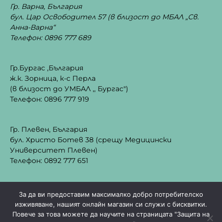
Гр. Варна, България
бул. Цар Освободител 57 (в близост до МБАЛ „Св.
Анна-Варна“
Телефон: 0896 777 689
Гр.Бургас ,България
ж.к. Зорница, к-с Перла
(в близост до УМБАЛ ,, Бургас")
Телефон: 0896 777 919
Гр. Плевен, България
бул. Христо Ботев 38 (срещу Медицински
Университет Плевен)
Телефон: 0892 777 651
За да ви предоставим максималко добро потребителско
изживяване, нашият онлайн магазин си служи с бисквитки.
Повече за това можете да научите на страницата "Защита на
©2024 Cizgimedical всички права са запазени |