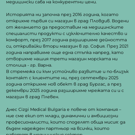
медицински саба на конкурентни цени.
Историята ни започна през 2016 година, когато
открихме първия си магазин в град Пловдив. Водени
от желанието да предоставим на медицинските
специалисти продукти с изключително качество и
комфорт, през 2017 година разширихме дейността
си, откривайки втори магазин в гр. София. През 2021
година направихме още една стъпка напред, като
отворихме нашия трети магазин морската ни
столица - гр. Варна.
В стремежа си към устойчиво развитие и по-близък
контакт с клиентите ни, през септември 2025
година открихме нов обект в град Бургас, а през
декември 2025 година разширихме мрежата си и с
магазин в град Плевен.
Днес Cizgi Medical Bulgaria е повече от компания –
ние сме екип от млади, динамични и амбициозни
професионалисти, които споделят обща мисия: да
бъдем надежден партньор на всички, които
работят в медицинския сектор.