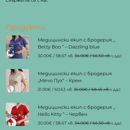
Свържете се с нас
Продукти
Медицински екип с бродерия ,,
Betty Boo “ – Dazzling blue
30.00
€
/ 58.67 лв.
34.00
€
/ 66.50 лв.
с ДДС
Медицински екип с бродерия
,,Мечо Пух“ – Крем
31.00
€
/ 60.63 лв.
35.00
€
/ 68.45 лв.
с ДДС
Медицински екип с бродерия ,,
Hello Kitty “ – Червен
30.00
€
/ 58.67 лв.
34.00
€
/ 66.50 лв.
с ДДС