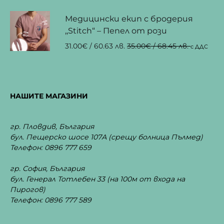
Медицински екип с бродерия
,,Stitch“ – Пепел от рози
31.00
€
/ 60.63 лв.
35.00
€
/ 68.45 лв.
с ДДС
НАШИТЕ МАГАЗИНИ
гр. Пловдив, България
бул. Пещерско шосе 107А
(срещу болница Пълмед)
Телефон: 0896 777 659
гр. София, България
бул. Генерал Тотлебен 33
(на 100м от входа на
Пирогов)
Телефон: 0896 777 589