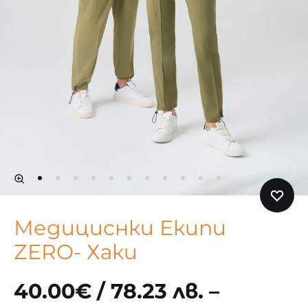
Медициснки Екипи
ZERO- Хаки
40.00
€
/ 78.23 лв.
–