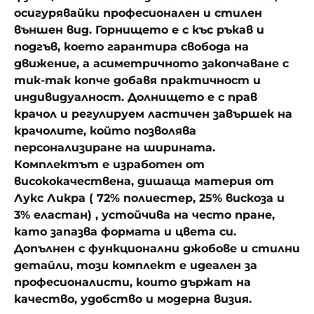
осигурявайки професионален и стилен
външен вид. Горнището е с къс ръкав и
подгъв, което гарантира свобода на
движение, а асиметричното закопчаване с
тик-так копче добавя практичност и
индивидуалност. Долнището е с прав
крачол и регулируем ластичен завършек на
крачолите, който позволява
персонализиране на ширината.
Комплектът е изработен от
висококачествена, дишаща материя от
Лукс Ликра ( 72% полиестер, 25% вискоза и
3% еластан) , устойчива на често пране,
като запазва формата и цвета си.
Допълнен с функционални джобове и стилни
детайли, този комплект е идеален за
професионалисти, които държат на
качество, удобство и модерна визия.