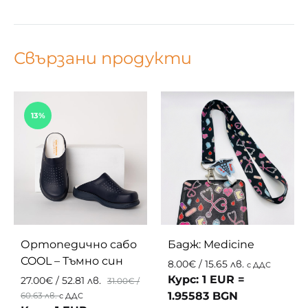
Свързани продукти
13%
Ортопедично сабо
Бадж: Мedicine
COOL – Тъмно син
8.00
€
/ 15.65 лв.
с ДДС
Курс: 1 EUR =
27.00
€
/ 52.81 лв.
31.00
€
/
1.95583 BGN
60.63 лв.
с ДДС