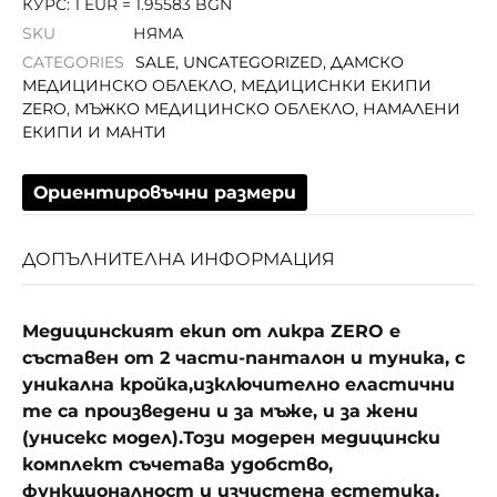
КУРС: 1 EUR = 1.95583 BGN
SKU
НЯМА
CATEGORIES
SALE
,
UNCATEGORIZED
,
ДАМСКО
МЕДИЦИНСКО ОБЛЕКЛО
,
МЕДИЦИСНКИ ЕКИПИ
ZERO
,
МЪЖКО МЕДИЦИНСКО ОБЛЕКЛО
,
НАМАЛЕНИ
ЕКИПИ И МАНТИ
Ориентировъчни размери
ДОПЪЛНИТЕЛНА ИНФОРМАЦИЯ
Медицинският екип от ликра ZERO е
съставен от 2 части-панталон и туника, с
уникална кройка,изключително еластични
те са произведени и за мъже, и за жени
(унисекс модел).Този модерен медицински
комплект съчетава удобство,
функционалност и изчистена естетика,