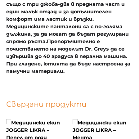
също с три джоба-два в предната част и
един малък отзад и за допълнителен
комфорт има ластик и връзки.
Медицинските панталони са с по-голяма
дължина, за да могат да бъдат регулирани
спрямо ръста.Препоръчително е
почистването на моделът Dr. Greys да се
извършва до 40 градуса в перална машина.
При гладене, ютията да бъде настроена за
памучни материали.
Свързани продукти