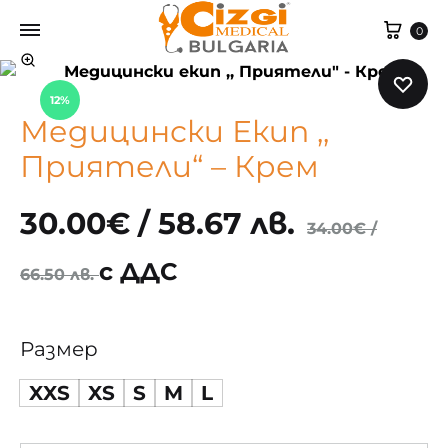
Cart
0
12%
Медицински Екип ,,
Приятели“ – Крем
30.00
€
/ 58.67 лв.
34.00
€
/
с ДДС
66.50 лв.
Размер
XXS
XS
S
M
L