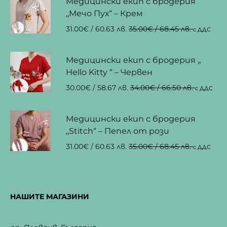
Медицински екип с бродерия
,,Мечо Пух“ – Крем
31.00
€
/ 60.63 лв.
35.00
€
/ 68.45 лв.
с ДДС
Медицински екип с бродерия ,,
Hello Kitty “ – Червен
30.00
€
/ 58.67 лв.
34.00
€
/ 66.50 лв.
с ДДС
Медицински екип с бродерия
,,Stitch“ – Пепел от рози
31.00
€
/ 60.63 лв.
35.00
€
/ 68.45 лв.
с ДДС
НАШИТЕ МАГАЗИНИ