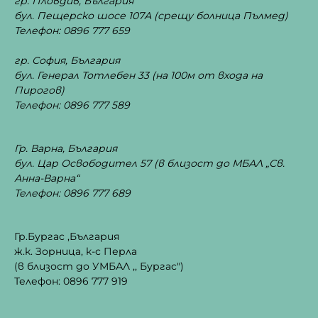
гр. Пловдив, България
бул. Пещерско шосе 107А
(срещу болница Пълмед)
Телефон: 0896 777 659
гр. София, България
бул. Генерал Тотлебен 33
(на 100м от входа на
Пирогов)
Телефон: 0896 777 589
Гр. Варна, България
бул. Цар Освободител 57 (в близост до МБАЛ „Св.
Анна-Варна“
Телефон: 0896 777 689
Гр.Бургас ,България
ж.к. Зорница, к-с Перла
(в близост до УМБАЛ ,, Бургас")
Телефон: 0896 777 919