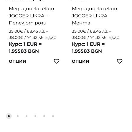
Медицински екип
Медицински екип
JOGGER LIKRA –
JOGGER LIKRA –
Пепел от рози
Мента
35.00
€
/ 68.45 лв.
–
35.00
€
/ 68.45 лв.
–
Price
Price
38.00
€
/ 74.32 лв.
38.00
€
/ 74.32 лв.
с ДДС
с ДДС
range:
range:
Курс: 1 EUR =
Курс: 1 EUR =
35.00€
35.00€
1.95583 BGN
1.95583 BGN
/
/
This
This
ЛЮБИМИ
ЛЮ
ОПЦИИ
ОПЦИИ
68.45 лв.
68.45 лв.
product
produc
through
through
38.00€
38.00€
has
has
/
/
multiple
multip
74.32 лв.
74.32 лв.
variants.
variant
The
The
options
option
may
may
be
be
chosen
chosen
on
on