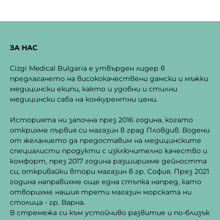
the
the
product
produc
page
page
ЗА НАС
Cizgi Medical Bulgaria е утвърден лидер в
предлагането на висококачествени дамски и мъжки
медицински екипи, както и удобни и стилни
медицински саба на конкурентни цени.
Историята ни започна през 2016 година, когато
открихме първия си магазин в град Пловдив. Водени
от желанието да предоставим на медицинските
специалисти продукти с изключително качество и
комфорт, през 2017 година разширихме дейността
си, откривайки втори магазин в гр. София. През 2021
година направихме още една стъпка напред, като
отворихме нашия трети магазин морската ни
столица - гр. Варна.
В стремежа си към устойчиво развитие и по-близък