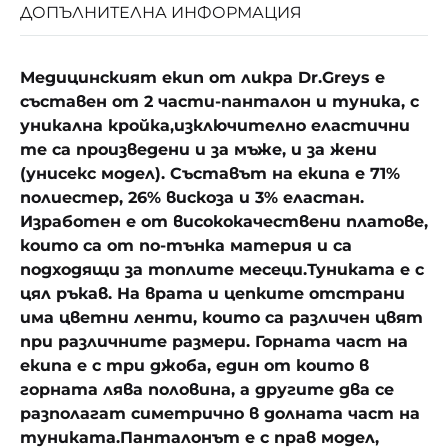
ДОПЪЛНИТЕЛНА ИНФОРМАЦИЯ
Медицинският екип от ликра Dr.Greys е
съставен от 2 части-панталон и туника, с
уникална кройка,изключително еластични
те са произведени и за мъже, и за жени
(унисекс модел). Съставът на екипа е 71%
полиестер, 26% вискоза и 3% еластан.
Изработен е от висококачествени платове,
които са от по-тънка материя и са
подходящи за топлите месеци.Туниката е с
цял ръкав. На врата и цепките отстрани
има цветни ленти, които са различен цвят
при различните размери. Горната част на
екипа е с три джоба, един от които в
горната лява половина, а другите два се
разполагат симетрично в долната част на
туниката.Панталонът е с прав модел,