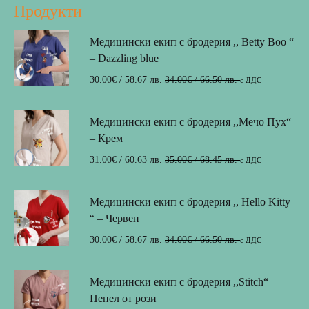
Продукти
Медицински екип с бродерия ,, Betty Boo “
– Dazzling blue
30.00
€
/ 58.67 лв.
34.00
€
/ 66.50 лв.
с ДДС
Медицински екип с бродерия ,,Мечо Пух“
– Крем
31.00
€
/ 60.63 лв.
35.00
€
/ 68.45 лв.
с ДДС
Медицински екип с бродерия ,, Hello Kitty
“ – Червен
30.00
€
/ 58.67 лв.
34.00
€
/ 66.50 лв.
с ДДС
Медицински екип с бродерия ,,Stitch“ –
Пепел от рози