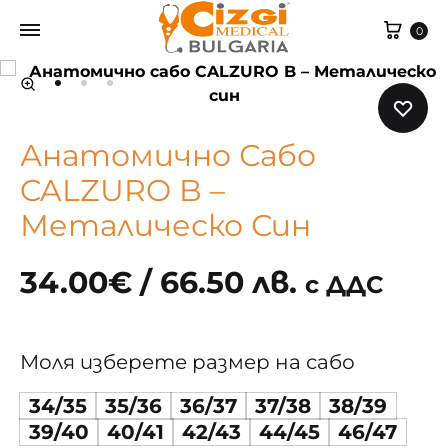
Cart
0
Анатомично Сабо
CALZURO B –
Металическо Син
34.00
€
/ 66.50 лв.
с ДДС
Моля изберете размер на сабо
34/35
35/36
36/37
37/38
38/39
39/40
40/41
42/43
44/45
46/47