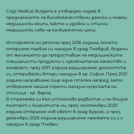
Cizgi Medical Bulgaria е утвърден лидер в
предлагането на висококачествени дамски и мъжки
медицински екипи, както и удобни и стилни
медицински саба на конкурентни цени.
Историята ни започна през 2016 година, когато
открихме първия си магазин в град Пловдив. Водени
от желанието да предоставим на медицинските
специалисти продукти с изключително качество и
комфорт, през 2017 година разширихме дейността
си, откривайки втори магазин в гр. София. През 2021
година направихме още една стъпка напред, като
отворихме нашия трети магазин морската ни
столица - гр. Варна.
В стремежа си към устойчиво развитие и по-близък
контакт с клиентите ни, през септември 2025
година открихме нов обект в град Бургас, а през
декември 2025 година разширихме мрежата си и с
магазин в град Плевен.