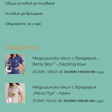
Общи условия за ползване
Условия за връщане
Свържете се с нас
Продукти
Медицински екип с бродерия ,,
Betty Boo “ – Dazzling blue
30.00
€
/ 58.67 лв.
34.00
€
/ 66.50 лв.
с ДДС
Медицински екип с бродерия
,,Мечо Пух“ – Крем
31.00
€
/ 60.63 лв.
35.00
€
/ 68.45 лв.
с ДДС