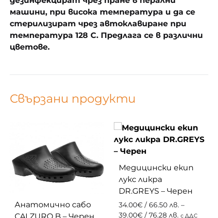
дезинфекцират чрез пране в перални
машини, при високa температурa и да се
стерилизират чрез автоклавиране при
температура 128 C. Предлага се в различни
цветове.
Свързани продукти
Медицински екип
лукс ликра
DR.GREYS – Черен
Анатомично сабо
34.00
€
/ 66.50 лв.
–
Price
39.00
€
/ 76.28 лв.
CALZURO B – Черен
с ДДС