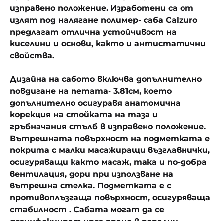
изправено положение. Изработени са от
излят под налягане полимер- саба Calzuro
предлагат отлична устойчивост на
киселини и основи, както и антистатични
свойства.
Дизайна на сабото включва допълнително
повдигане на петата- 3.81см, което
допълнително осигуравя анатомична
корекция на стойката на таза и
гръбначания стълб в изправено положение.
Вътрешната повърхност на подметката е
покрита с малки масажиращи възглавнички,
осигуряващи както масаж, така и по-добра
вентилация, дори при използване на
вътрешна стелка. Подметката е с
противоплъзгаща повърхност, осигуряваща
стабилност . Сабата могат да се