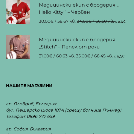
Медицински екип с бродерия ,,
Hello Kitty “ – Червен
30.00
€
/ 58.67 лв.
34.00
€
/ 66.50 лв.
с ДДС
Медицински екип с бродерия
,,Stitch“ – Пепел от рози
31.00
€
/ 60.63 лв.
35.00
€
/ 68.45 лв.
с ДДС
НАШИТЕ МАГАЗИНИ
гр. Пловдив, България
бул. Пещерско шосе 107А
(срещу болница Пълмед)
Телефон: 0896 777 659
гр. София, България