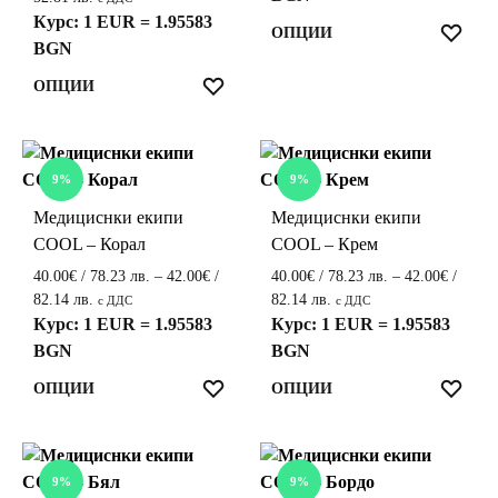
/
range:
Курс: 1 EUR = 1.95583
the
the
This
ЛЮ
ОПЦИИ
78.23 лв.
25.00€
BGN
product
product
product
through
/
page
page
42.00€
This
has
ЛЮБИМИ
ОПЦИИ
48.90 лв.
/
product
multiple
through
82.14 лв.
27.00€
has
variants.
/
multiple
The
9%
9%
52.81 лв.
variants.
options
Медициснки екипи
Медициснки екипи
The
may
COOL – Корал
COOL – Крем
options
be
may
chosen
40.00
€
/ 78.23 лв.
–
42.00
€
/
40.00
€
/ 78.23 лв.
–
42.00
€
/
be
on
Price
Price
82.14 лв.
82.14 лв.
с ДДС
с ДДС
range:
range:
Курс: 1 EUR = 1.95583
Курс: 1 EUR = 1.95583
chosen
the
40.00€
40.00€
BGN
BGN
on
product
/
/
the
page
This
This
ЛЮБИМИ
ЛЮ
ОПЦИИ
ОПЦИИ
78.23 лв.
78.23 лв.
product
product
product
through
through
page
42.00€
42.00€
has
has
/
/
multiple
multiple
9%
9%
82.14 лв.
82.14 лв.
variants.
variants.