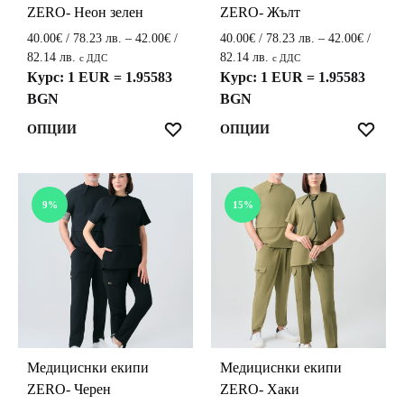
product
product
ZERO- Неон зелен
ZERO- Жълт
page
page
40.00
€
/ 78.23 лв.
–
42.00
€
/
40.00
€
/ 78.23 лв.
–
42.00
€
/
Price
Price
82.14 лв.
82.14 лв.
с ДДС
с ДДС
range:
range:
Курс: 1 EUR = 1.95583
Курс: 1 EUR = 1.95583
40.00€
40.00€
BGN
BGN
/
/
This
This
ЛЮБИМИ
ЛЮ
ОПЦИИ
ОПЦИИ
78.23 лв.
78.23 лв.
product
product
through
through
42.00€
42.00€
has
has
/
/
multiple
multiple
9%
15%
82.14 лв.
82.14 лв.
variants.
variants.
The
The
options
options
may
may
be
be
chosen
chosen
on
on
the
the
Медициснки екипи
Медициснки екипи
product
product
ZERO- Черен
ZERO- Хаки