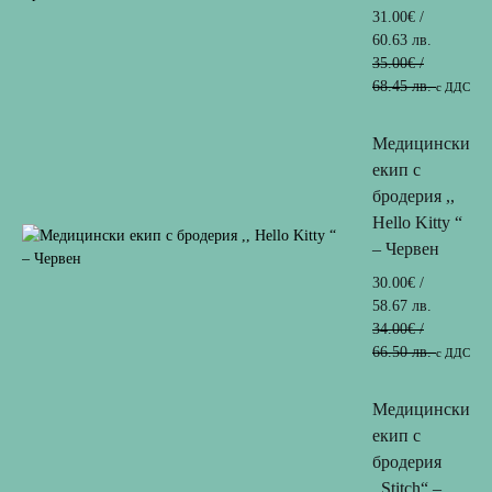
31.00
€
/
60.63 лв.
35.00
€
/
68.45 лв.
с ДДС
Медицински
екип с
бродерия ,,
Hello Kitty “
– Червен
30.00
€
/
58.67 лв.
34.00
€
/
66.50 лв.
с ДДС
Медицински
екип с
бродерия
,,Stitch“ –