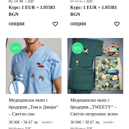
Price
82.14 лв.
66.50 лв.
с ДДС
с ДДС
range:
Курс: 1 EUR = 1.95583
Курс: 1 EUR = 1.95583
40.00€
BGN
BGN
/
This
This
ЛЮБИМИ
ЛЮ
ОПЦИИ
ОПЦИИ
78.23 лв.
product
product
through
42.00€
has
has
/
multiple
multiple
12%
12%
82.14 лв.
variants.
variants.
The
The
options
options
may
may
be
be
chosen
chosen
on
on
the
the
Медицински екип с
Медицински екип с
product
product
бродерия ,,Том и Джери“
бродерия ,,TWEETY“ –
page
page
– Светло син
Светло петролено зелен
30.00
€
/ 58.67 лв.
30.00
€
/ 58.67 лв.
34.00
€
/
34.00
€
/
66.50 лв.
66.50 лв.
с ДДС
с ДДС