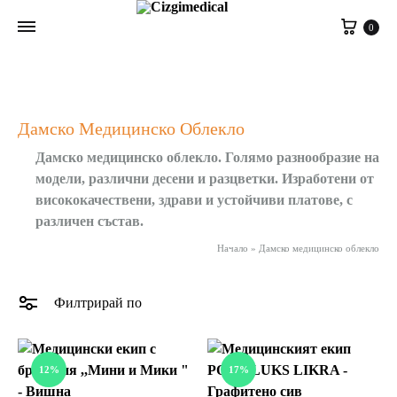
Cart
0
Дамско Медицинско Облекло
Дамско медицинско облекло. Голямо разнообразие на
модели, различни десени и разцветки. Изработени от
висококачествени, здрави и устойчиви платове, с
различен състав.
Начало
»
Дамско медицинско облекло
Филтрирай по
12%
17%