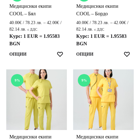
Медициснки екипи
Медициснки екипи
The
The
COOL – Бял
COOL – Бордо
options
options
may
may
40.00
€
/ 78.23 лв.
–
42.00
€
/
40.00
€
/ 78.23 лв.
–
42.00
€
/
be
be
Price
Price
82.14 лв.
82.14 лв.
с ДДС
с ДДС
range:
range:
Курс: 1 EUR = 1.95583
Курс: 1 EUR = 1.95583
chosen
chosen
40.00€
40.00€
BGN
BGN
on
on
/
/
the
the
This
This
ЛЮБИМИ
ЛЮ
ОПЦИИ
ОПЦИИ
78.23 лв.
78.23 лв.
product
product
product
product
through
through
page
page
42.00€
42.00€
has
has
/
/
multiple
multiple
9%
9%
82.14 лв.
82.14 лв.
variants.
variants.
The
The
options
options
may
may
be
be
chosen
chosen
on
on
the
the
Медициснки екипи
Медициснки екипи