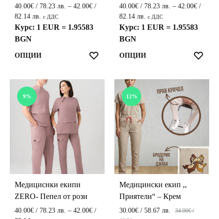
page
page
40.00
€
/ 78.23 лв.
–
42.00
€
/
40.00
€
/ 78.23 лв.
–
42.00
€
/
Price
Price
82.14 лв.
82.14 лв.
с ДДС
с ДДС
range:
range:
Курс: 1 EUR = 1.95583
Курс: 1 EUR = 1.95583
40.00€
40.00€
BGN
BGN
/
/
This
This
ЛЮБИМИ
ЛЮ
ОПЦИИ
ОПЦИИ
78.23 лв.
78.23 лв.
product
product
through
through
42.00€
42.00€
has
has
/
/
multiple
multiple
9%
12%
82.14 лв.
82.14 лв.
variants.
variants.
The
The
options
options
may
may
be
be
chosen
chosen
on
on
the
the
Медициснки екипи
Медицински екип ,,
product
product
ZERO- Пепел от рози
Приятели“ – Крем
page
page
40.00
€
/ 78.23 лв.
–
42.00
€
/
30.00
€
/ 58.67 лв.
34.00
€
/