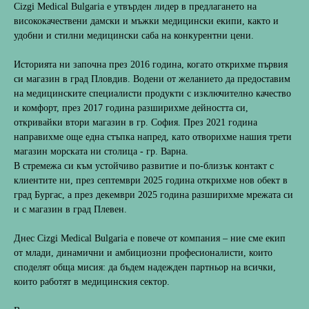
Cizgi Medical Bulgaria е утвърден лидер в предлагането на
висококачествени дамски и мъжки медицински екипи, както и
удобни и стилни медицински саба на конкурентни цени.
Историята ни започна през 2016 година, когато открихме първия
си магазин в град Пловдив. Водени от желанието да предоставим
на медицинските специалисти продукти с изключително качество
и комфорт, през 2017 година разширихме дейността си,
откривайки втори магазин в гр. София. През 2021 година
направихме още една стъпка напред, като отворихме нашия трети
магазин морската ни столица - гр. Варна.
В стремежа си към устойчиво развитие и по-близък контакт с
клиентите ни, през септември 2025 година открихме нов обект в
град Бургас, а през декември 2025 година разширихме мрежата си
и с магазин в град Плевен.
Днес Cizgi Medical Bulgaria е повече от компания – ние сме екип
от млади, динамични и амбициозни професионалисти, които
споделят обща мисия: да бъдем надежден партньор на всички,
които работят в медицинския сектор.