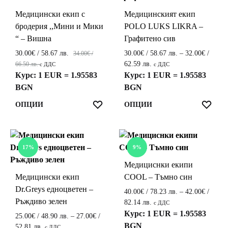
Медицински екип с
Медицинският екип
бродерия ,,Мини и Мики
POLO LUKS LIKRA –
“ – Вишна
Графитено сив
30.00
€
/ 58.67 лв.
30.00
€
/ 58.67 лв.
–
32.00
€
/
34.00
€
/
Price
62.59 лв.
66.50 лв.
с ДДС
с ДДС
range:
Курс: 1 EUR = 1.95583
Курс: 1 EUR = 1.95583
30.00€
BGN
BGN
/
This
This
ЛЮБИМИ
ЛЮ
ОПЦИИ
ОПЦИИ
58.67 лв.
product
product
through
32.00€
has
has
/
multiple
multiple
17%
9%
62.59 лв.
variants.
variants.
Медициснки екипи
The
The
Медицински екип
COOL – Тъмно син
options
options
Dr.Greys едноцветен –
may
may
40.00
€
/ 78.23 лв.
–
42.00
€
/
Ръждиво зелен
be
be
Price
82.14 лв.
с ДДС
range:
Курс: 1 EUR = 1.95583
chosen
chosen
25.00
€
/ 48.90 лв.
–
27.00
€
/
40.00€
BGN
on
on
Price
52.81 лв.
с ДДС