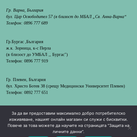
Гр. Варна, България
бул. Цар Освободител 57 (в близост до МБАЛ „Св. Анна-Варна“
Телефон: 0896 777 689
Гр.Бургас ,България
ж.к. Зорница, к-с Перла
(в близост до УМБАЛ ,, Бургас")
Телефон: 0896 777 919
Гр. Плевен, България
бул. Христо Ботев 38 (срещу Медицински Университет Плевен)
Телефон: 0892 777 651
За да ви предоставим максималко добро потребителско
изживяване, нашият онлайн магазин си служи с бисквитки.
Повече за това можете да научите на страницата "Защита на
©2024 Cizgimedical всички права са запазени | уебсайт
личните данни".
0
изработка от
Webness