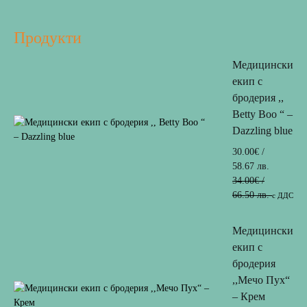
Продукти
Медицински
екип с
бродерия ,,
Betty Boo “ –
Dazzling blue
30.00
€
/
58.67 лв.
34.00
€
/
66.50 лв.
с ДДС
Медицински
екип с
бродерия
,,Мечо Пух“
– Крем