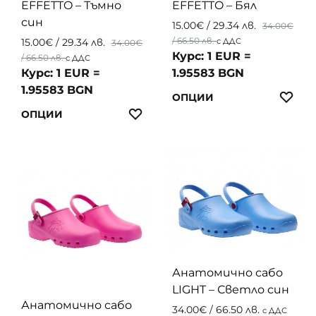
EFFETTO – Тъмно
EFFETTO – Бял
page
page
син
15.00
€
/ 29.34 лв.
34.00
€
/ 66.50 лв.
15.00
€
/ 29.34 лв.
с ДДС
34.00
€
Курс: 1 EUR =
/ 66.50 лв.
с ДДС
Курс: 1 EUR =
1.95583 BGN
1.95583 BGN
This
ЛЮ
ОПЦИИ
This
produc
ЛЮБИМИ
ОПЦИИ
product
has
has
multip
multiple
variant
variants.
The
The
option
options
may
may
be
be
chosen
chosen
on
Анатомично сабо
on
the
LIGHT – Светло син
the
produc
Анатомично сабо
34.00
€
/ 66.50 лв.
с ДДС