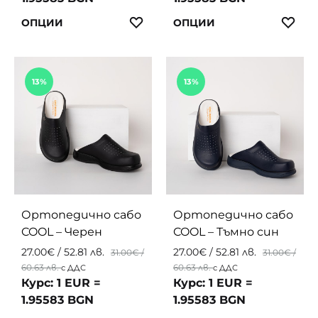
This
This
ЛЮБИМИ
ЛЮ
ОПЦИИ
ОПЦИИ
product
produc
has
has
multiple
multip
13%
13%
variants.
variant
The
The
options
option
may
may
be
be
chosen
chosen
on
on
the
the
Ортопедично сабо
Ортопедично сабо
product
produc
COOL – Черен
COOL – Тъмно син
page
page
27.00
€
/ 52.81 лв.
27.00
€
/ 52.81 лв.
31.00
€
/
31.00
€
/
60.63 лв.
60.63 лв.
с ДДС
с ДДС
Курс: 1 EUR =
Курс: 1 EUR =
1.95583 BGN
1.95583 BGN