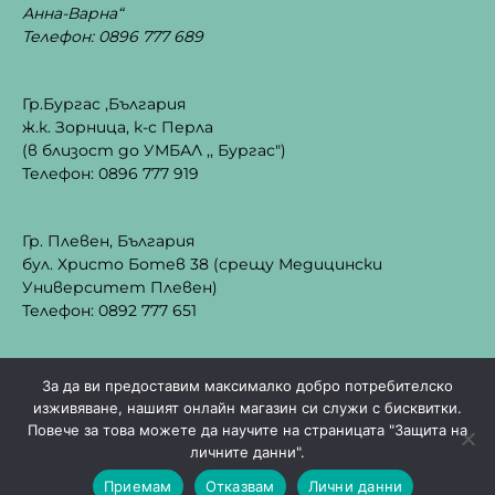
Анна-Варна“
Телефон: 0896 777 689
Гр.Бургас ,България
ж.к. Зорница, к-с Перла
(в близост до УМБАЛ ,, Бургас")
Телефон: 0896 777 919
Гр. Плевен, България
бул. Христо Ботев 38 (срещу Медицински
Университет Плевен)
Телефон: 0892 777 651
За да ви предоставим максималко добро потребителско
изживяване, нашият онлайн магазин си служи с бисквитки.
Повече за това можете да научите на страницата "Защита на
©2024 Cizgimedical всички права са запазени |
личните данни".
0
уебсайт изработка от
Webness
Приемам
Отказвам
Лични данни