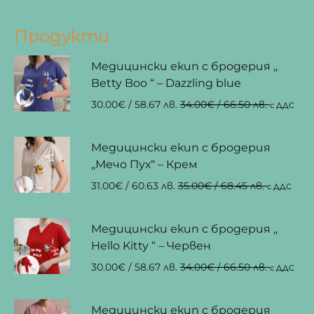
Продукти
Медицински екип с бродерия ,,
Betty Boo “ – Dazzling blue
30.00
€
/ 58.67 лв.
34.00
€
/ 66.50 лв.
с ДДС
Медицински екип с бродерия
,,Мечо Пух“ – Крем
31.00
€
/ 60.63 лв.
35.00
€
/ 68.45 лв.
с ДДС
Медицински екип с бродерия ,,
Hello Kitty “ – Червен
30.00
€
/ 58.67 лв.
34.00
€
/ 66.50 лв.
с ДДС
Медицински екип с бродерия