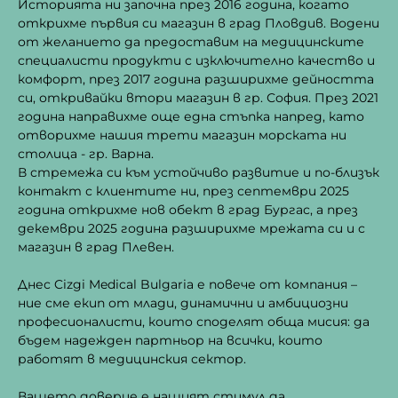
Историята ни започна през 2016 година, когато
открихме първия си магазин в град Пловдив. Водени
от желанието да предоставим на медицинските
специалисти продукти с изключително качество и
комфорт, през 2017 година разширихме дейността
си, откривайки втори магазин в гр. София. През 2021
година направихме още една стъпка напред, като
отворихме нашия трети магазин морската ни
столица - гр. Варна.
В стремежа си към устойчиво развитие и по-близък
контакт с клиентите ни, през септември 2025
година открихме нов обект в град Бургас, а през
декември 2025 година разширихме мрежата си и с
магазин в град Плевен.
Днес Cizgi Medical Bulgaria е повече от компания –
ние сме екип от млади, динамични и амбициозни
професионалисти, които споделят обща мисия: да
бъдем надежден партньор на всички, които
работят в медицинския сектор.
Вашето доверие е нашият стимул да