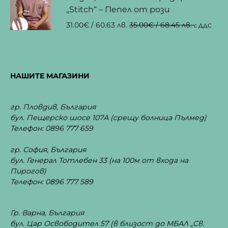
,,Stitch“ – Пепел от рози
31.00
€
/ 60.63 лв.
35.00
€
/ 68.45 лв.
с ДДС
НАШИТЕ МАГАЗИНИ
гр. Пловдив, България
бул. Пещерско шосе 107А
(срещу болница Пълмед)
Телефон: 0896 777 659
гр. София, България
бул. Генерал Тотлебен 33
(на 100м от входа на
Пирогов)
Телефон: 0896 777 589
Гр. Варна, България
бул. Цар Освободител 57 (в близост до МБАЛ „Св.