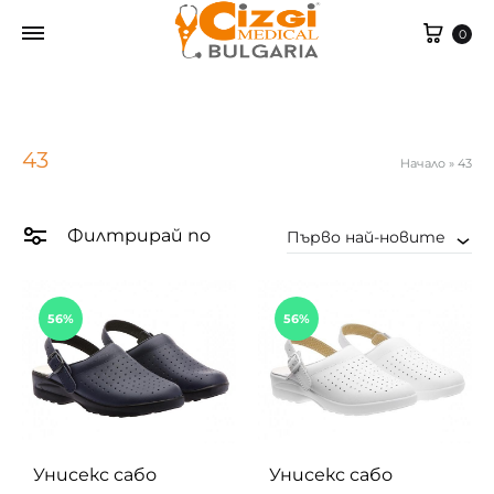
Cart
0
43
Начало
»
43
Филтрирай по
Първо най-новите
56%
56%
Унисекс сабо
Унисекс сабо