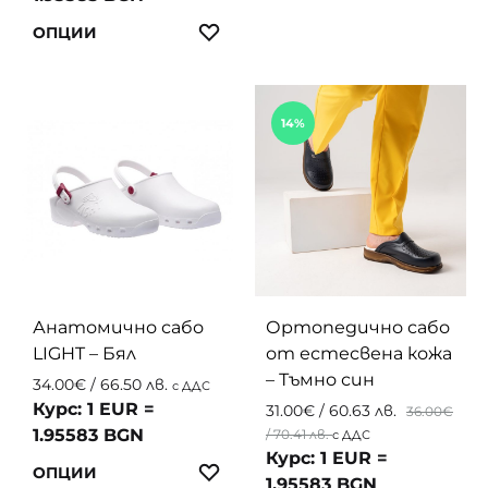
produc
This
ЛЮБИМИ
has
ОПЦИИ
product
multip
has
variant
multiple
The
14%
variants.
option
The
may
options
be
may
chosen
be
on
chosen
the
on
produc
the
page
Анатомично сабо
Ортопедично сабо
product
LIGHT – Бял
от естесвена кожа
page
– Тъмно син
34.00
€
/ 66.50 лв.
с ДДС
Курс: 1 EUR =
31.00
€
/ 60.63 лв.
36.00
€
1.95583 BGN
/ 70.41 лв.
с ДДС
Курс: 1 EUR =
This
ЛЮБИМИ
ОПЦИИ
1.95583 BGN