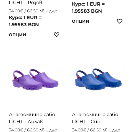
product
page
LIGHT – Розов
Курс: 1 EUR =
page
1.95583 BGN
34.00
€
/ 66.50 лв.
с ДДС
Курс: 1 EUR =
This
ЛЮ
ОПЦИИ
1.95583 BGN
produc
This
ЛЮБИМИ
has
ОПЦИИ
product
multip
has
variant
multiple
The
variants.
option
The
may
options
be
may
chosen
be
on
chosen
the
on
produc
the
page
Анатомично сабо
Анатомично сабо
product
LIGHT – Лилав
LIGHT – Син
page
34.00
€
/ 66.50 лв.
34.00
€
/ 66.50 лв.
с ДДС
с ДДС