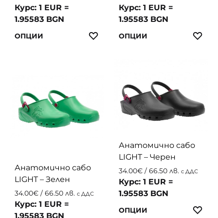
Курс: 1 EUR =
Курс: 1 EUR =
1.95583 BGN
1.95583 BGN
This
This
ЛЮБИМИ
ЛЮ
ОПЦИИ
ОПЦИИ
product
produc
has
has
multiple
multip
variants.
variant
The
The
options
option
may
may
be
be
chosen
chosen
Анатомично сабо
on
on
LIGHT – Черен
the
the
Анатомично сабо
34.00
€
/ 66.50 лв.
с ДДС
product
produc
LIGHT – Зелен
Курс: 1 EUR =
page
page
1.95583 BGN
34.00
€
/ 66.50 лв.
с ДДС
Курс: 1 EUR =
This
ЛЮ
ОПЦИИ
1.95583 BGN