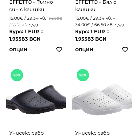
EFFETTO – Тъмно
EFFETTO – Бял с
син с каишки
каишки
15.00
€
/ 29.34 лв.
15.00
€
/ 29.34 лв.
–
34.00
€
Price
34.00
€
/ 66.50 лв.
/ 66.50 лв.
с ДДС
с ДДС
range:
Курс: 1 EUR =
Курс: 1 EUR =
15.00€
1.95583 BGN
1.95583 BGN
/
This
This
ЛЮБИМИ
ЛЮ
ОПЦИИ
ОПЦИИ
29.34 лв.
product
produc
through
34.00€
has
has
/
multiple
multip
56%
56%
66.50 лв.
variants.
variant
The
The
options
option
may
may
be
be
chosen
chosen
on
on
the
the
Унисекс сабо
Унисекс сабо
product
produc