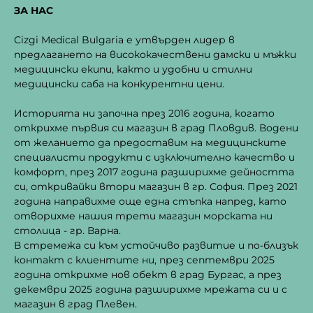
product
produc
ЗА НАС
page
page
Cizgi Medical Bulgaria е утвърден лидер в
предлагането на висококачествени дамски и мъжки
медицински екипи, както и удобни и стилни
медицински саба на конкурентни цени.
Историята ни започна през 2016 година, когато
открихме първия си магазин в град Пловдив. Водени
от желанието да предоставим на медицинските
специалисти продукти с изключително качество и
комфорт, през 2017 година разширихме дейността
си, откривайки втори магазин в гр. София. През 2021
година направихме още една стъпка напред, като
отворихме нашия трети магазин морската ни
столица - гр. Варна.
В стремежа си към устойчиво развитие и по-близък
контакт с клиентите ни, през септември 2025
година открихме нов обект в град Бургас, а през
декември 2025 година разширихме мрежата си и с
магазин в град Плевен.