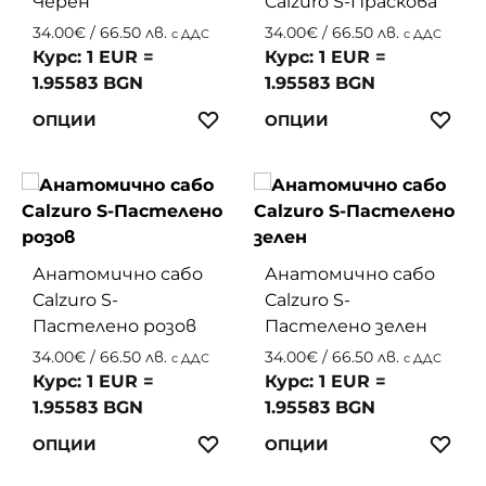
Черен
Calzuro S-Праскова
options
option
may
may
34.00
€
/ 66.50 лв.
34.00
€
/ 66.50 лв.
с ДДС
с ДДС
be
be
Курс: 1 EUR =
Курс: 1 EUR =
chosen
chosen
1.95583 BGN
1.95583 BGN
on
on
This
This
ЛЮБИМИ
ЛЮ
ОПЦИИ
ОПЦИИ
the
the
product
produc
product
produc
has
has
page
page
multiple
multip
variants.
variant
The
The
Анатомично сабо
Анатомично сабо
options
option
Calzuro S-
Calzuro S-
may
may
Пастелено розов
Пастелено зелен
be
be
chosen
chosen
34.00
€
/ 66.50 лв.
34.00
€
/ 66.50 лв.
с ДДС
с ДДС
on
on
Курс: 1 EUR =
Курс: 1 EUR =
the
the
1.95583 BGN
1.95583 BGN
product
produc
This
This
ЛЮБИМИ
ЛЮ
ОПЦИИ
ОПЦИИ
page
page
product
produc