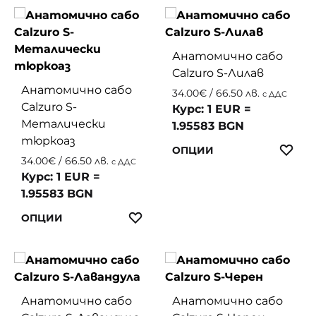
has
has
multiple
multip
variants.
variant
Анатомично сабо
The
The
Calzuro S-Лилав
options
option
Анатомично сабо
may
may
34.00
€
/ 66.50 лв.
с ДДС
Calzuro S-
be
be
Курс: 1 EUR =
Металически
chosen
chosen
1.95583 BGN
тюркоаз
on
on
This
ЛЮ
ОПЦИИ
the
the
34.00
€
/ 66.50 лв.
с ДДС
produc
product
produc
Курс: 1 EUR =
has
page
page
1.95583 BGN
multip
This
variant
ЛЮБИМИ
ОПЦИИ
product
The
has
option
multiple
may
variants.
be
Анатомично сабо
Анатомично сабо
The
chosen