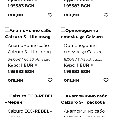
1.95583 BGN
1.95583 BGN
This
This
ЛЮБИМИ
ЛЮ
ОПЦИИ
ОПЦИИ
product
produc
has
has
multiple
multip
variants.
variant
Анатомично сабо
Ортопедични
The
The
Calzuro S – Шоколад
стелки за Calzuro
options
option
may
may
34.00
€
/ 66.50 лв.
6.00
€
/ 11.73 лв.
с ДДС
с ДДС
be
be
Курс: 1 EUR =
Курс: 1 EUR =
chosen
chosen
1.95583 BGN
1.95583 BGN
on
on
This
This
ЛЮБИМИ
ЛЮ
ОПЦИИ
ОПЦИИ
the
the
product
produc
product
produc
has
has
page
page
multiple
multip
variants.
variant
Calzuro ECO-REBEL –
Анатомично сабо
The
The