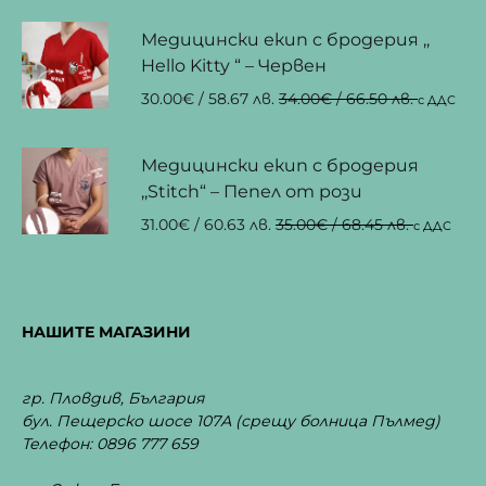
Медицински екип с бродерия ,,
Hello Kitty “ – Червен
30.00
€
/ 58.67 лв.
34.00
€
/ 66.50 лв.
с ДДС
Медицински екип с бродерия
,,Stitch“ – Пепел от рози
31.00
€
/ 60.63 лв.
35.00
€
/ 68.45 лв.
с ДДС
НАШИТЕ МАГАЗИНИ
гр. Пловдив, България
бул. Пещерско шосе 107А
(срещу болница Пълмед)
Телефон: 0896 777 659