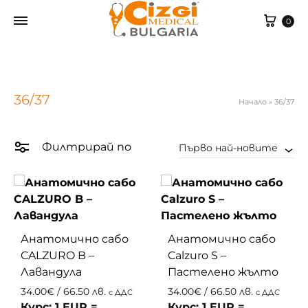
Cart
0
36/37
Начало
»
36/37
Филтрирай по
Първо най-новите
Анатомично сабо
Анатомично сабо
CALZURO B –
Calzuro S –
Лавандула
Пастелено жълто
34.00
€
/ 66.50 лв.
34.00
€
/ 66.50 лв.
с ДДС
с ДДС
Курс: 1 EUR =
Курс: 1 EUR =