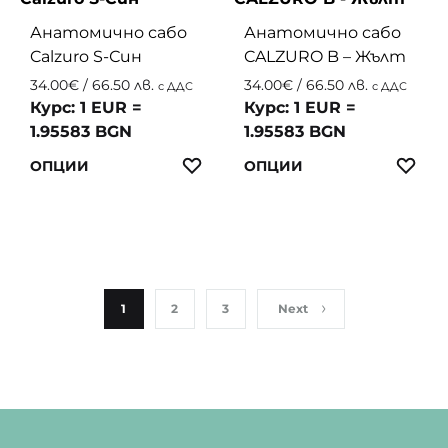
variants.
variant
Анатомично сабо
Анатомично сабо
The
The
Calzuro S-Син
CALZURO B – Жълт
options
option
may
may
34.00
€
/ 66.50 лв.
34.00
€
/ 66.50 лв.
с ДДС
с ДДС
be
be
Курс: 1 EUR =
Курс: 1 EUR =
chosen
chosen
1.95583 BGN
1.95583 BGN
on
on
This
This
ЛЮБИМИ
ЛЮ
ОПЦИИ
ОПЦИИ
the
the
product
produc
product
produc
has
has
page
page
multiple
multip
variants.
variant
The
The
options
option
1
2
3
Next
may
may
be
be
chosen
chosen
on
on
the
the