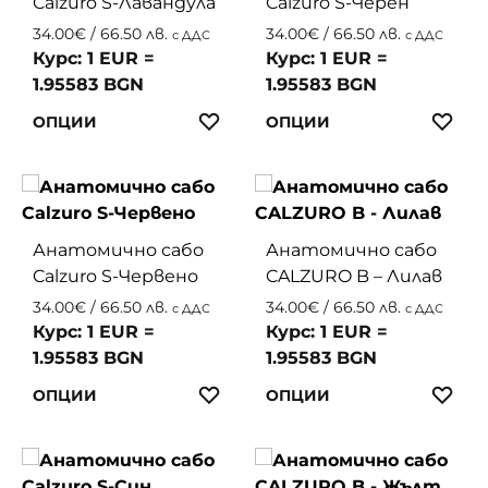
Calzuro S-Лавандула
Calzuro S-Черен
options
on
may
the
34.00
€
/ 66.50 лв.
34.00
€
/ 66.50 лв.
с ДДС
с ДДС
be
produc
Курс: 1 EUR =
Курс: 1 EUR =
chosen
page
1.95583 BGN
1.95583 BGN
on
This
This
ЛЮБИМИ
ЛЮ
ОПЦИИ
ОПЦИИ
the
product
produc
product
has
has
page
multiple
multip
variants.
variant
Анатомично сабо
Анатомично сабо
The
The
Calzuro S-Червено
CALZURO B – Лилав
options
option
may
may
34.00
€
/ 66.50 лв.
34.00
€
/ 66.50 лв.
с ДДС
с ДДС
be
be
Курс: 1 EUR =
Курс: 1 EUR =
chosen
chosen
1.95583 BGN
1.95583 BGN
on
on
This
This
ЛЮБИМИ
ЛЮ
ОПЦИИ
ОПЦИИ
the
the
product
produc
product
produc
has
has
page
page
multiple
multip