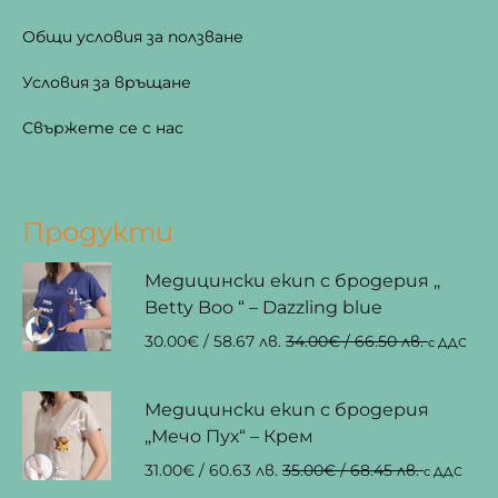
Общи условия за ползване
Условия за връщане
Свържете се с нас
Продукти
Медицински екип с бродерия ,,
Betty Boo “ – Dazzling blue
30.00
€
/ 58.67 лв.
34.00
€
/ 66.50 лв.
с ДДС
Медицински екип с бродерия
,,Мечо Пух“ – Крем
31.00
€
/ 60.63 лв.
35.00
€
/ 68.45 лв.
с ДДС